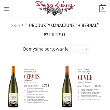
Przewiń
do
0
zawartości
SKLEP
/
PRODUKTY OZNACZONE “HIBERNAL”
FILTRUJ