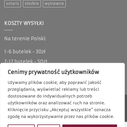
solaris
słodkie
wytrawne
KOSZTY WYSYŁKI
Na terenie Polski:
1-6 butelek - 30zł
7-12 butelek - 50zł
Oferujemy możliwość odbioru osobistego i
Cenimy prywatność użytkowników
zakupów stacjonarnych.
Używamy plików cookie, aby poprawić jakość
przeglądania, wyświetlać reklamy lub treści
dostosowane do indywidualnych potrzeb
użytkowników oraz analizować ruch na stronie.
Kliknięcie przycisku „Akceptuj wszystkie” oznacza
zgodę na wykorzystywanie przez nas plików cookie.
POLITYKA PRYWATNOŚCI
REGULAMIN SKLEPU