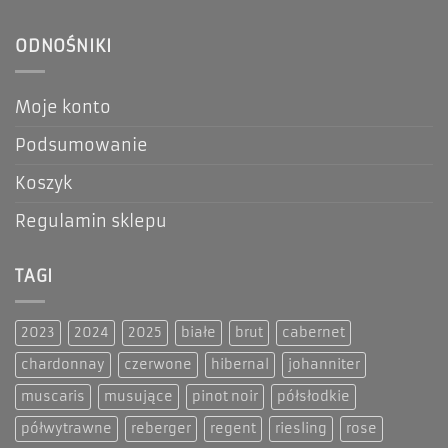
ODNOŚNIKI
Moje konto
Podsumowanie
Koszyk
Regulamin sklepu
TAGI
2023
2024
2025
białe
brut
cabernet
chardonnay
czerwone
hibernal
johanniter
muscaris
musujące
pinot noir
półsłodkie
półwytrawne
reberger
regent
riesling
rose