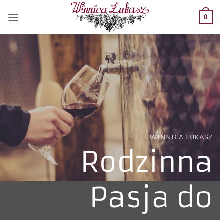
Przewiń
do
0
zawartości
WINNICA ŁUKASZ
Rodzinna
Pasja do