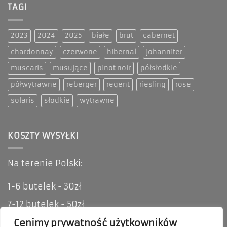
TAGI
2023
2024
2025
białe
brut
cabernet
chardonnay
czerwone
hibernal
johanniter
muscaris
musujące
pinot noir
półsłodkie
półwytrawne
reberger
regent
riesling
rose
solaris
słodkie
wytrawne
KOSZTY WYSYŁKI
Na terenie Polski:
1-6 butelek - 30zł
7-12 butelek - 50zł
Oferujemy możliwość odbioru osobistego i
Cenimy prywatność użytkowników