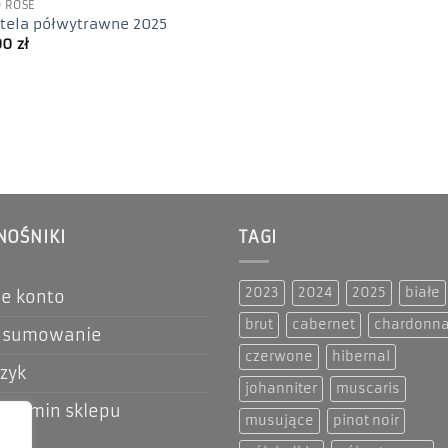
 ROSE
tela półwytrawne 2025
00
zł
NOŚNIKI
TAGI
2023
2024
2025
białe
e konto
brut
cabernet
chardonn
dsumowanie
czerwone
hibernal
zyk
johanniter
muscaris
ulamin sklepu
musujące
pinot noir