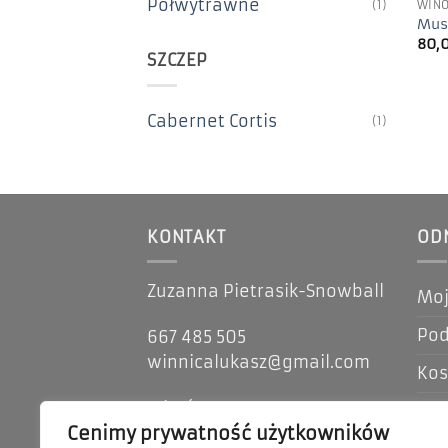
Półwytrawne
(1)
WINO
Mus
80,
SZCZEP
Cabernet Cortis
(1)
KONTAKT
OD
Zuzanna Pietrasik-Snowball
Moj
Po
667 485 505
winnicalukasz@gmail.com
Kos
Wityń 13
Reg
Cenimy prywatność użytkowników
66-200 Świebodzin