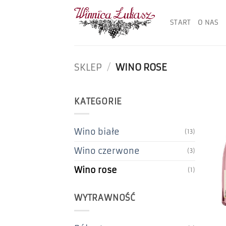
Przewiń
do
START
O NAS
zawartości
SKLEP
/
WINO ROSE
KATEGORIE
Wino białe
(13)
Wino czerwone
(3)
Wino rose
(1)
WYTRAWNOŚĆ