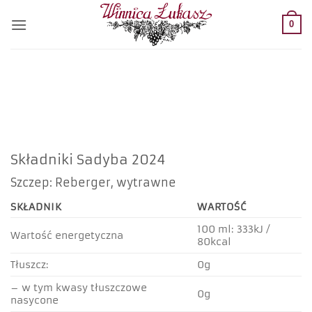
Przewiń
do
0
zawartości
Składniki Sadyba 2024
Szczep: Reberger, wytrawne
SKŁADNIK
WARTOŚĆ
100 ml: 333kJ /
Wartość energetyczna
80kcal
Tłuszcz:
0g
– w tym kwasy tłuszczowe
0g
nasycone