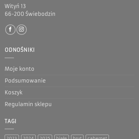
Wityń 13
66-200 Świebodzin
ODNOŚNIKI
Moje konto
Podsumowanie
Koszyk
Regulamin sklepu
TAGI
2023
2024
2025
białe
brut
cabernet