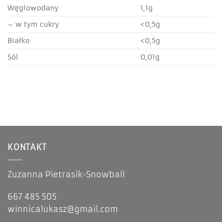
Węglowodany
1,1g
– w tym cukry
<0,5g
Białko
<0,5g
Sól
0,01g
KONTAKT
Zuzanna Pietrasik-Snowball
667 485 505
winnicalukasz@gmail.com