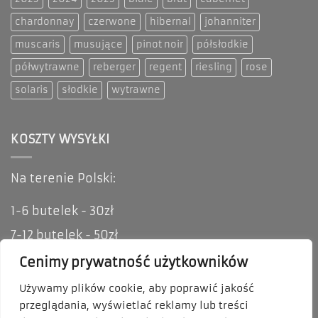
chardonnay
czerwone
hibernal
johanniter
muscaris
musujące
pinot noir
półsłodkie
półwytrawne
reberger
regent
riesling
rose
solaris
słodkie
wytrawne
KOSZTY WYSYŁKI
Na terenie Polski:
1-6 butelek - 30zł
7-12 butelek - 50zł
Oferujemy możliwość odbioru osobistego i
Cenimy prywatność użytkowników
zakupów stacjonarnych.
Używamy plików cookie, aby poprawić jakość
przeglądania, wyświetlać reklamy lub treści