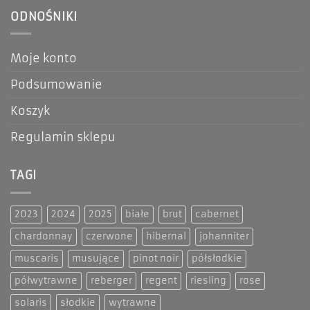
ODNOŚNIKI
Moje konto
Podsumowanie
Koszyk
Regulamin sklepu
TAGI
2023
2024
2025
białe
brut
cabernet
chardonnay
czerwone
hibernal
johanniter
muscaris
musujące
pinot noir
półsłodkie
półwytrawne
reberger
regent
riesling
rose
solaris
słodkie
wytrawne