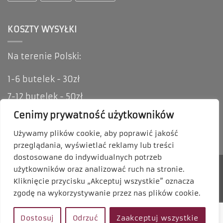
KOSZTY WYSYŁKI
Na terenie Polski:
1-6 butelek - 30zł
7-12 butelek - 50zł
Oferujemy możliwość odbioru osobistego i
Cenimy prywatność użytkowników
zakupów stacjonarnych.
Używamy plików cookie, aby poprawić jakość
przeglądania, wyświetlać reklamy lub treści
dostosowane do indywidualnych potrzeb
użytkowników oraz analizować ruch na stronie.
Kliknięcie przycisku „Akceptuj wszystkie” oznacza
zgodę na wykorzystywanie przez nas plików cookie.
POLITYKA PRYWATNOŚCI
REGULAMIN SKLEPU
Dostosuj
Odrzuć
Zaakceptuj wszystkie